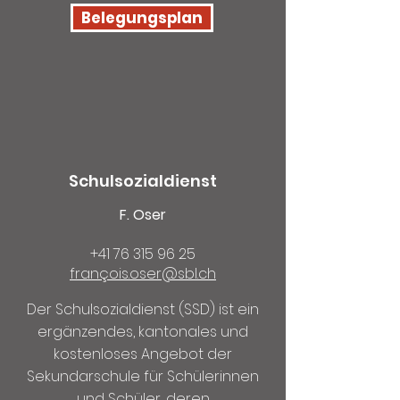
Belegungsplan
Schulsozialdienst
F. Oser
+41 76 315 96 25
françois.oser@sbl.ch
Der Schulsozialdienst (SSD) ist ein
ergänzendes, kantonales und
kostenloses Angebot der
Sekundarschule für Schülerinnen
und Schüler, deren