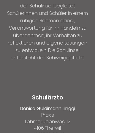
der Schulinsel begleitet
Schülerinnen und Schüler in einem
ruhigen Rahmen dabei,
Verantwortung für ihr Handeln zu
übernehmen, ihr Verhalten zu
reflektieren und eigene Lösungen
zu entwickeln. Die Schulinsel
untersteht der Schweigepflicht.
Schulärzte
Denise Guldimann Linggi
Praxis
Lehmgrubenweg 12
4106 Therwil