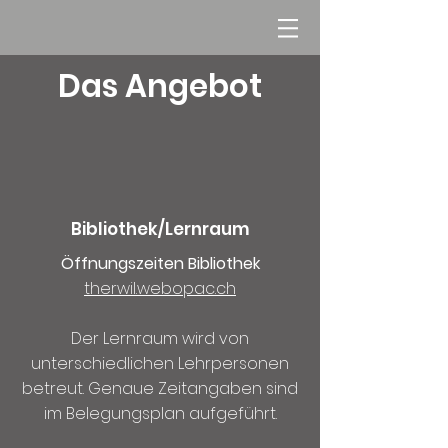
Das Angebot
Bibliothek/Lernraum
Öffnungszeiten Bibliothek
therwil.webopac.ch
Der Lernraum wird von
unterschiedlichen Lehrpersonen
betreut. Genaue Zeitangaben sind
im Belegungsplan aufgeführt.