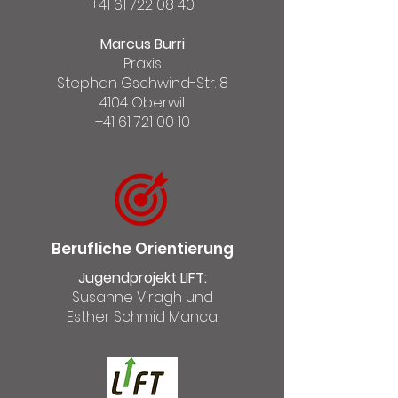
+41 61 722 08 40
Marcus Burri
Praxis
Stephan Gschwind-Str. 8
4104 Oberwil
+41 61 721 00 10
Berufliche Orientierung
Jugendprojekt LIFT:
Susanne Viragh und
Esther Schmid Manca