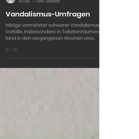
Barbara Felder
14. Feb.
1 Min. Lesezeit
Vandalismus-Umfragen
Infolge vermehrter schwerer Vandalismus-
Vorfälle, insbesondere in Toilettenräumen,
fand in den vergangenen Wochen eine
breite Befragung unserer Schülerschaft, der
Erziehungsberechtigten und der
Mitarbeitenden der Schule statt. Die
Auswertungen der Befragungen sind hier
nachlesbar: