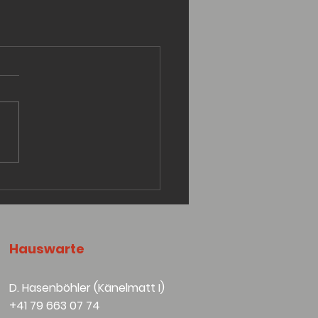
Hauswarte
D. Hasenböhler (Känelmatt I)
+41 79 663 07 74