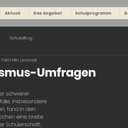
Aktuell
Das Angebot
Schulprogramm
D
Schulalltag
. Feb.
1 Min. Lesezeit
ismus-Umfragen
er schwerer 
älle, insbesondere 
n, fand in den 
hen eine breite 
r Schülerschaft, 