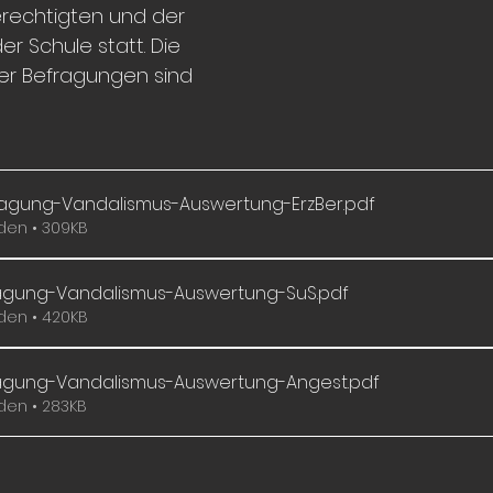
rechtigten und der 
r Schule statt. Die 
r Befragungen sind 
agung-Vandalismus-Auswertung-ErzBer
.pdf
den • 309KB
ragung-Vandalismus-Auswertung-SuS
.pdf
den • 420KB
ragung-Vandalismus-Auswertung-Angest
.pdf
den • 283KB