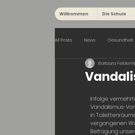
Willkommen
Die Schule
All Posts
News
Gesundheit
Barbara Felder
14
Vandal
Infolge vermehrt
Vandalismus-Vorf
in Toilettenräume
vergangenen Woc
Befragung unsere