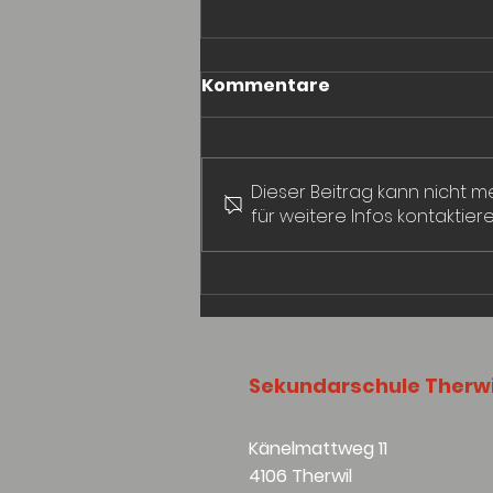
Kommentare
Dieser Beitrag kann nicht 
Leseförderung
für weitere Infos kontaktiere
Sekundarschule Therwi
Känelmattweg 11
4106 Therwil